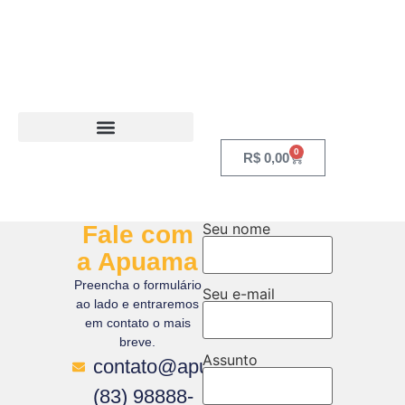
0
R$
0,00
Seu nome
Fale com
a Apuama
Preencha o formulário
Seu e-mail
ao lado e entraremos
em contato o mais
breve.
Assunto
contato@apuamaturismo.com.br
(83) 98888-